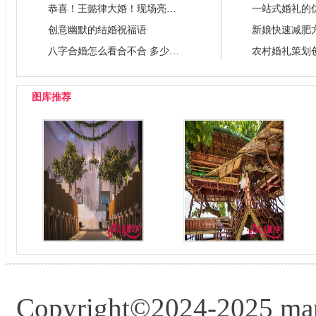
恭喜！王懿律大婚！现场亮了....
创意幽默的结婚祝福语
八字合婚怎么看合不合 多少字算好
图库推荐
秘密基地
巴厘岛异域小清新风
Copyright©2024-2025 mar
情